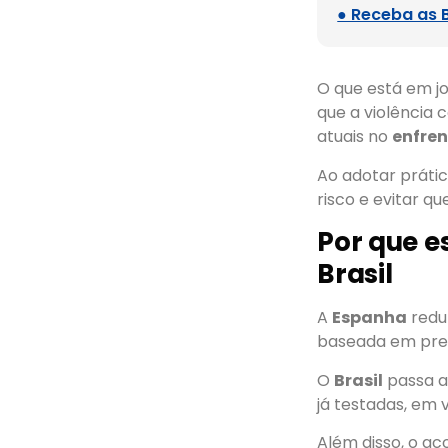
● Receba as 
O que está em j
que a violência 
atuais no
enfre
Ao adotar prátic
risco e evitar qu
Por que e
Brasil
A
Espanha
redu
baseada em prev
O
Brasil
passa a
já testadas, em 
Além disso, o a