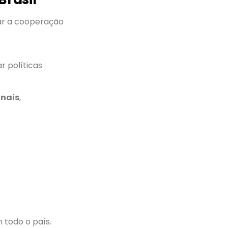
ar a cooperação
r políticas
onais
,
 todo o país.