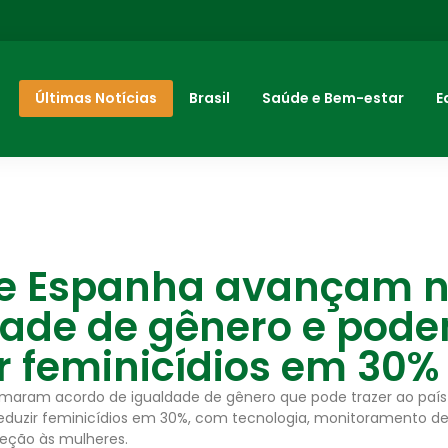
Últimas Notícias
Brasil
Saúde e Bem-estar
E
l e Espanha avançam 
dade de gênero e pod
r feminicídios em 30%
firmaram acordo de igualdade de gênero que pode trazer ao país
eduzir feminicídios em 30%, com tecnologia, monitoramento de r
teção às mulheres.