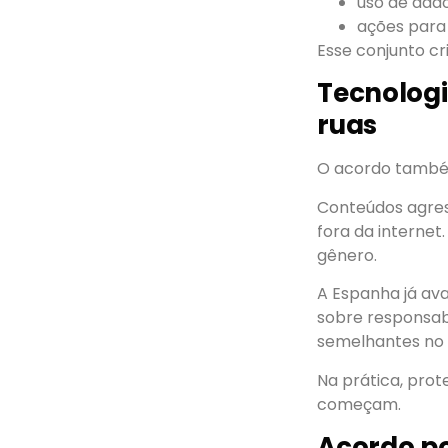
uso de dad
ações para 
Esse conjunto c
Tecnologi
ruas
O acordo também 
Conteúdos agres
fora da interne
gênero.
A Espanha já av
sobre responsab
semelhantes no B
Na prática, pro
começam.
Acordo po