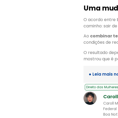
Uma muda
O acordo entre 
caminho: sair de
Ao
combinar te
condições de red
O resultado dep
mostrou que é po
● Leia mais n
Direito das Mulhere
Carol
Caroll 
Federal
Boa Not