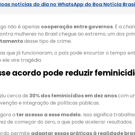
Boas notícias do dia no WhatsApp do Boa Notícia Brasi
ogo não é apenas
cooperação entre governos
. É a cha
contra mulheres no Brasil chegue ao extremo, um dos prin
ntamento
desse tipo de crime.
as que já funcionaram, o país pode encurtar o tempo entr
e ele vire tragédia.
sse acordo pode reduzir feminicíd
ziu cerca de
30% dos feminicídios em dez anos
com um
enção e integração de políticas públicas.
gora a
ter acesso a esse modelo.
Isso significa trabalh
vez de começar do zero, o que pode acelerar resultados.
cordo permite
adaptar essas práticas à realidade bras