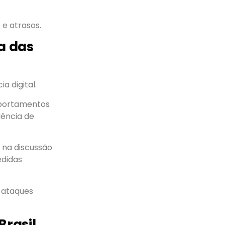
 e atrasos.
a das
 digital.
mportamentos
lência de
 na discussão
edidas
 ataques
Brasil