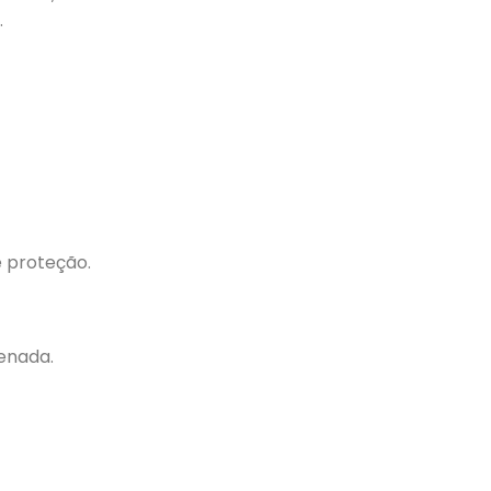
.
 proteção.
enada.