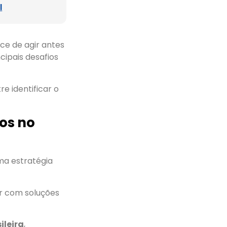
l
nce de agir antes
cipais desafios
e identificar o
ios no
a estratégia
ar com soluções
ileira
,