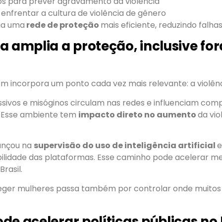
os para prever agravamento da violência
enfrentar a cultura de violência de gênero
ria uma
rede de proteção
mais eficiente, reduzindo falhas
a amplia a proteção, inclusive for
incorpora um ponto cada vez mais relevante: a violência
sivos e misóginos circulam nas redes e influenciam co
t. Esse ambiente tem
impacto direto no aumento
da vio
ançou na
supervisão do uso de inteligência artificial
e
ilidade das plataformas. Esse caminho pode acelerar m
rasil.
teger mulheres passa também por controlar onde muitos
de acelerar políticas públicas no 