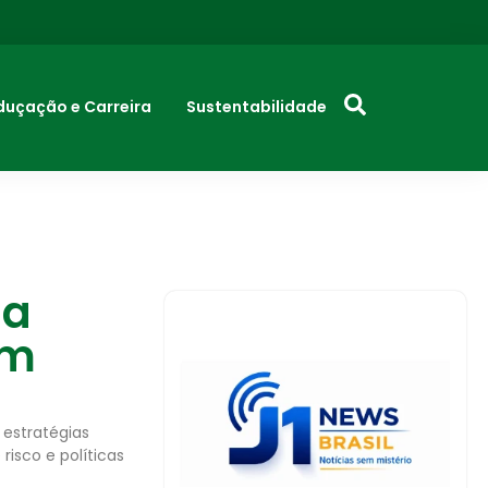
duçação e Carreira
Sustentabilidade
na
em
 estratégias
isco e políticas