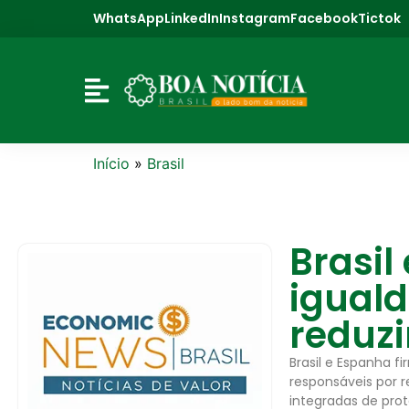
WhatsApp
LinkedIn
Instagram
Facebook
Tictok
Início
»
Brasil
Brasi
igual
reduzi
Brasil e Espanha 
responsáveis por r
integradas de pro