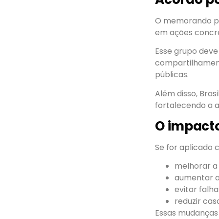
O memorando pre
em ações concr
Esse grupo deve 
compartilhament
públicas.
Além disso, Bras
fortalecendo a 
O impacto
Se for aplicado 
melhorar a
aumentar a
evitar fal
reduzir cas
Essas mudanças 