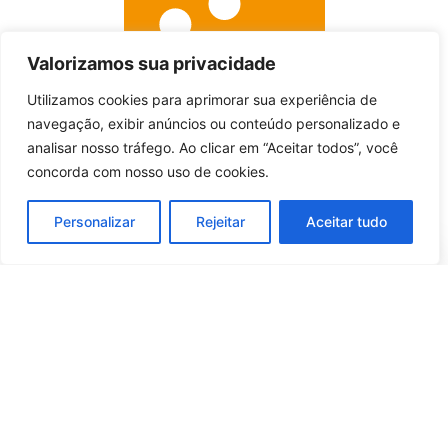
Valorizamos sua privacidade
Utilizamos cookies para aprimorar sua experiência de
Entrar no canal
navegação, exibir anúncios ou conteúdo personalizado e
analisar nosso tráfego. Ao clicar em “Aceitar todos”, você
concorda com nosso uso de cookies.
Personalizar
Rejeitar
Aceitar tudo
Whatsapp
Categorias
Institucional
O
Boa
Linkedin
Notícia
Brasil
Ultimas
Instagram
Brasil
é um
Cultura
notícias
portal de
Facebook
Direito e Deveres
Nossa Equipe
notícias de
Educação e
Quem Somos