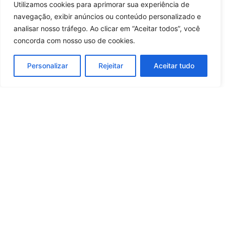
histórico e coloca o Brasil no topo do
Utilizamos cookies para aprimorar sua experiência de
atletismo mundial
Entrar no canal
navegação, exibir anúncios ou conteúdo personalizado e
12 horas atrás
Brasil
analisar nosso tráfego. Ao clicar em “Aceitar todos”, você
concorda com nosso uso de cookies.
Carregar mais notícias
Personalizar
Rejeitar
Aceitar tudo
Whatsapp
Categorias
Institucional