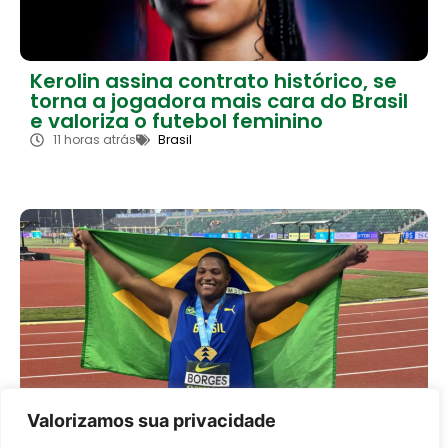
Kerolin assina contrato histórico, se
torna a jogadora mais cara do Brasil
e valoriza o futebol feminino
11 horas atrás
Brasil
Valorizamos sua privacidade
Alessandro Borges conquista ouro