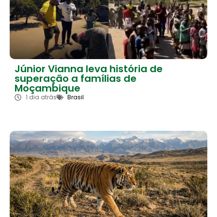
Júnior Vianna leva história de
superação a famílias de
Moçambique
1 dia atrás
Brasil