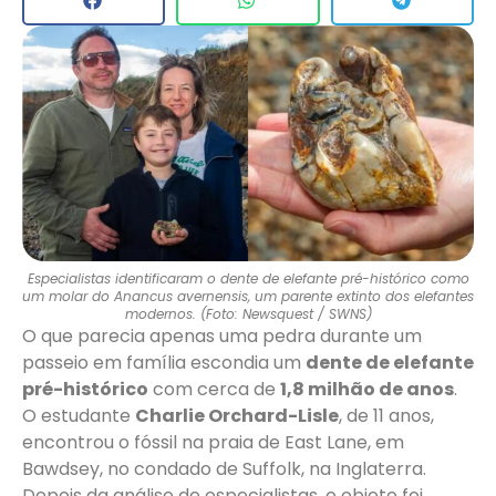
Especialistas identificaram o dente de elefante pré-histórico como
um molar do Anancus avernensis, um parente extinto dos elefantes
modernos. (Foto: Newsquest / SWNS)
O que parecia apenas uma pedra durante um
passeio em família escondia um
dente de elefante
pré-histórico
com cerca de
1,8 milhão de anos
.
O estudante
Charlie Orchard-Lisle
, de 11 anos,
encontrou o fóssil na praia de East Lane, em
Bawdsey, no condado de Suffolk, na Inglaterra.
Depois da análise de especialistas, o objeto foi