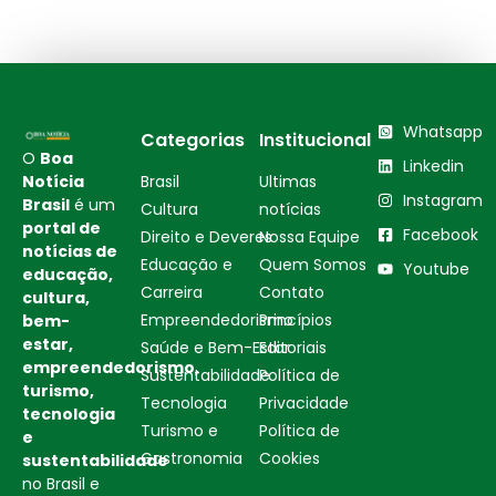
Whatsapp
Categorias
Institucional
O
Boa
Linkedin
Notícia
Brasil
Ultimas
Instagram
Brasil
é um
Cultura
notícias
portal de
Facebook
Direito e Deveres
Nossa Equipe
notícias de
Educação e
Quem Somos
Youtube
educação,
Carreira
Contato
cultura,
Empreendedorismo
Princípios
bem-
estar,
Saúde e Bem-Estar
Editoriais
empreendedorismo,
Sustentabilidade
Política de
turismo,
Tecnologia
Privacidade
tecnologia
Turismo e
Política de
e
Gastronomia
Cookies
sustentabilidade
no Brasil e