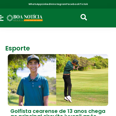
WhatsApp
LinkedIn
Instagram
Facebook
Tictok
Esporte
Golfista cearense de 13 anos chega