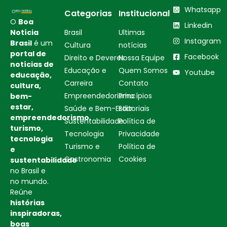
Whatsapp
Categorias
Institucional
O
Boa
Linkedin
Notícia
Brasil
Ultimas
Instagram
Brasil
é um
Cultura
notícias
portal de
Facebook
Direito e Deveres
Nossa Equipe
notícias de
Educação e
Quem Somos
Youtube
educação,
Carreira
Contato
cultura,
Empreendedorismo
Princípios
bem-
estar,
Saúde e Bem-Estar
Editoriais
empreendedorismo,
Sustentabilidade
Política de
turismo,
Tecnologia
Privacidade
tecnologia
Turismo e
Política de
e
Gastronomia
Cookies
sustentabilidade
no Brasil e
no mundo.
Reúne
histórias
inspiradoras,
boas