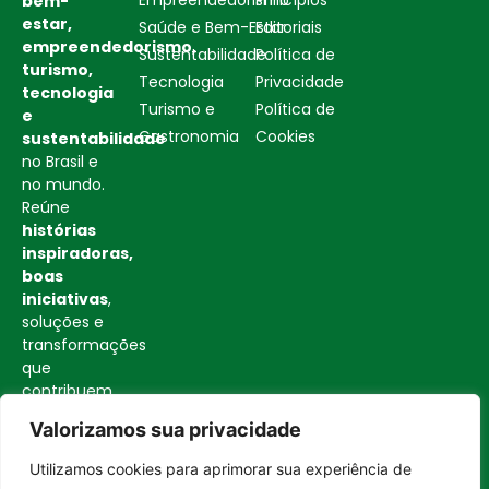
bem-
estar,
Saúde e Bem-Estar
Editoriais
empreendedorismo,
Sustentabilidade
Política de
turismo,
Tecnologia
Privacidade
tecnologia
Turismo e
Política de
e
Gastronomia
Cookies
sustentabilidade
no Brasil e
no mundo.
Reúne
histórias
inspiradoras,
boas
iniciativas
,
soluções e
transformações
que
contribuem
para uma
Valorizamos sua privacidade
sociedade
mais
Utilizamos cookies para aprimorar sua experiência de
consciente
Entrar no canal