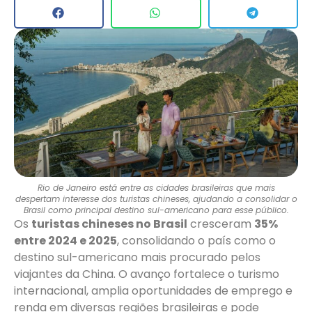
Rio de Janeiro está entre as cidades brasileiras que mais
despertam interesse dos turistas chineses, ajudando a consolidar o
Brasil como principal destino sul-americano para esse público.
Os
turistas chineses no Brasil
cresceram
35%
entre 2024 e 2025
, consolidando o país como o
destino sul-americano mais procurado pelos
viajantes da China. O avanço fortalece o turismo
internacional, amplia oportunidades de emprego e
renda em diversas regiões brasileiras e pode