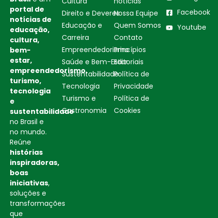
Cultura
notícias
portal de
Facebook
Direito e Deveres
Nossa Equipe
notícias de
Educação e
Quem Somos
Youtube
educação,
Carreira
Contato
cultura,
Empreendedorismo
Princípios
bem-
estar,
Saúde e Bem-Estar
Editoriais
empreendedorismo,
Sustentabilidade
Política de
turismo,
Tecnologia
Privacidade
tecnologia
Turismo e
Política de
e
Gastronomia
Cookies
sustentabilidade
no Brasil e
no mundo.
Reúne
histórias
inspiradoras,
boas
iniciativas
,
soluções e
transformações
que