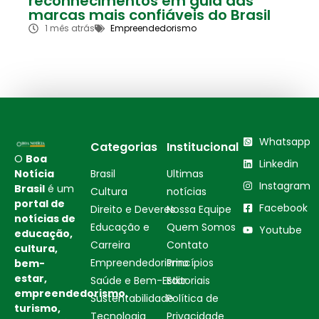
reconhecimentos em guia das
marcas mais confiáveis do Brasil
1 mês atrás
Empreendedorismo
Whatsapp
Categorias
Institucional
O
Boa
Linkedin
Notícia
Brasil
Ultimas
Instagram
Brasil
é um
Cultura
notícias
portal de
Facebook
Direito e Deveres
Nossa Equipe
notícias de
Educação e
Quem Somos
Youtube
educação,
Carreira
Contato
cultura,
Empreendedorismo
Princípios
bem-
estar,
Saúde e Bem-Estar
Editoriais
empreendedorismo,
Sustentabilidade
Política de
turismo,
Tecnologia
Privacidade