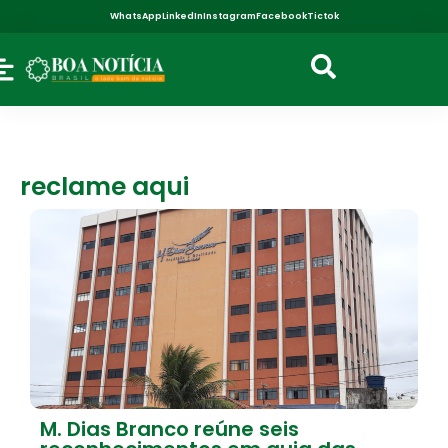
WhatsApp
LinkedIn
Instagram
Facebook
Tictok
reclame aqui
M. Dias Branco reúne seis