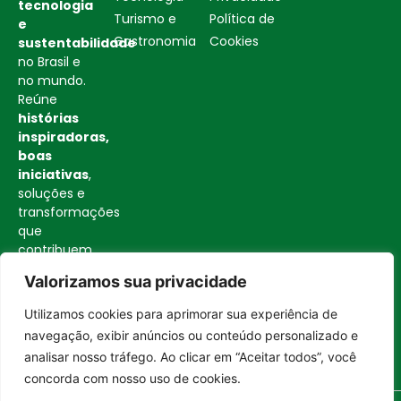
tecnologia
Turismo e
Política de
e
Gastronomia
Cookies
sustentabilidade
no Brasil e
no mundo.
Reúne
histórias
inspiradoras,
boas
iniciativas
,
soluções e
transformações
que
contribuem
para uma
Valorizamos sua privacidade
sociedade
mais
Utilizamos cookies para aprimorar sua experiência de
consciente
Entrar no canal
navegação, exibir anúncios ou conteúdo personalizado e
e
analisar nosso tráfego. Ao clicar em “Aceitar todos”, você
construtiva.
concorda com nosso uso de cookies.