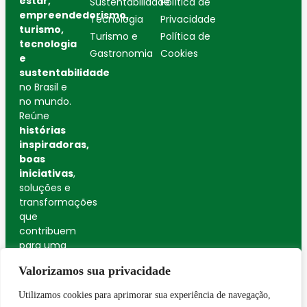
estar,
Sustentabilidade
Política de
empreendedorismo,
Tecnologia
Privacidade
turismo,
Turismo e
Política de
tecnologia
Gastronomia
Cookies
e
sustentabilidade
no Brasil e
no mundo.
Reúne
histórias
inspiradoras,
boas
iniciativas
,
soluções e
transformações
que
contribuem
para uma
sociedade
Valorizamos sua privacidade
mais
consciente
Utilizamos cookies para aprimorar sua experiência de navegação,
e
Entrar no canal