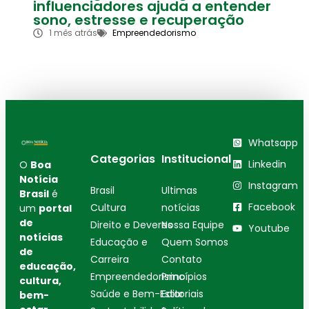
influenciadores ajuda a entender
sono, estresse e recuperação
1 mês atrás
Empreendedorismo
Whatsapp
Categorias
Institucional
Linkedin
O
Boa
Notícia
Instagram
Brasil
Ultimas
Brasil
é
Facebook
Cultura
notícias
um
portal
de
Direito e Deveres
Nossa Equipe
Youtube
notícias
Educação e
Quem Somos
de
Carreira
Contato
educação,
Empreendedorismo
Princípios
cultura,
Saúde e Bem-Estar
Editoriais
bem-