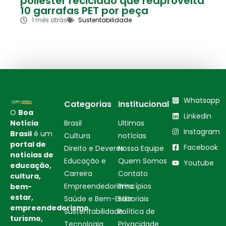
poliéster reciclado que reaproveita
10 garrafas PET por peça
1 mês atrás
Sustentabilidade
Whatsapp
Categorias
Institucional
O
Boa
Linkedin
Notícia
Brasil
Ultimas
Instagram
Brasil
é um
Cultura
notícias
portal de
Facebook
Direito e Deveres
Nossa Equipe
notícias de
Educação e
Quem Somos
Youtube
educação,
Carreira
Contato
cultura,
Empreendedorismo
Princípios
bem-
estar,
Saúde e Bem-Estar
Editoriais
empreendedorismo,
Sustentabilidade
Política de
turismo,
Tecnologia
Privacidade