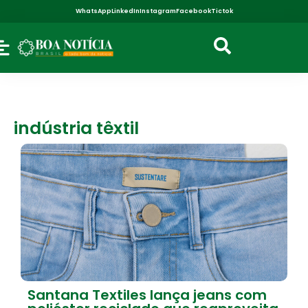
WhatsApp
LinkedIn
Instagram
Facebook
Tictok
indústria têxtil
Santana Textiles lança jeans com