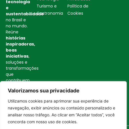
tecnologia
Turismo e
Política de
e
Gastronomia
Cookies
sustentabilidade
no Brasil e
no mundo.
Reúne
histórias
inspiradoras,
boas
iniciativas
,
soluções e
transformações
que
contribuem
para uma
Valorizamos sua privacidade
sociedade
mais
Utilizamos cookies para aprimorar sua experiência de
consciente
Entrar no canal
navegação, exibir anúncios ou conteúdo personalizado e
e
analisar nosso tráfego. Ao clicar em “Aceitar todos”, você
construtiva.
concorda com nosso uso de cookies.