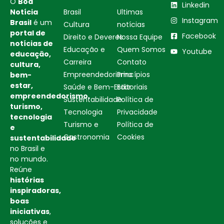
O
Boa
Linkedin
Notícia
Brasil
Ultimas
Instagram
Brasil
é um
Cultura
notícias
portal de
Facebook
Direito e Deveres
Nossa Equipe
notícias de
Educação e
Quem Somos
Youtube
educação,
Carreira
Contato
cultura,
Empreendedorismo
Princípios
bem-
estar,
Saúde e Bem-Estar
Editoriais
empreendedorismo,
Sustentabilidade
Política de
turismo,
Tecnologia
Privacidade
tecnologia
Turismo e
Política de
e
Gastronomia
Cookies
sustentabilidade
no Brasil e
no mundo.
Reúne
histórias
inspiradoras,
boas
iniciativas
,
soluções e